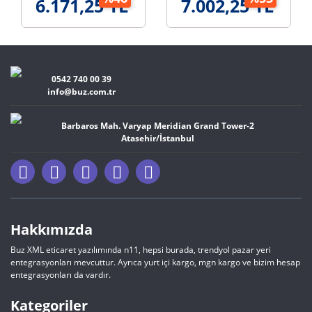
6.171,25 TL
7.002,25 TL
İşlemci Sıvı
AMD Uyumlu
Soğutma Kiti
PWM Fanlı 4x Isı
Borusu İşlemci
Soğutucu
0542 740 00 39
info@buz.com.tr
Barbaros Mah. Varyap Meridian Grand Tower-2
Atasehir/İstanbul
Hakkımızda
Buz XML eticaret yazılımında n11, hepsi burada, trendyol pazar yeri
entegrasyonları mevcuttur. Ayrıca yurt içi kargo, mgn kargo ve bizim hesap
entegrasyonları da vardır.
Kategoriler