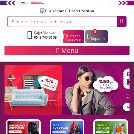
0
Çağrı Merkezi
Giriş Yap
0542 740 00 39
Sepetim
veya üye ol
Menü