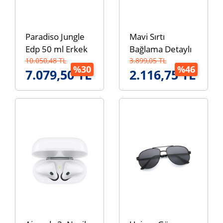
Paradiso Jungle
Mavi Sırtı
Edp 50 ml Erkek
Bağlama Detaylı
Parfümü
10.050,48 TL
Çiçek Desenli
3.899,05 TL
%30
%46
7.079,50 TL
2.116,75 TL
Örme Elbise