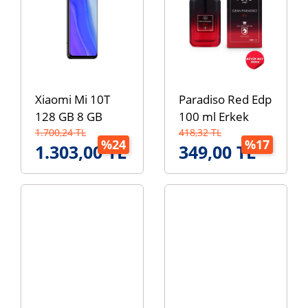
Xiaomi Mi 10T
Paradiso Red Edp
128 GB 8 GB
100 ml Erkek
RAM (Xiaomi
1.700,24 TL
Parfümü
418,32 TL
%24
%17
1.303,00 TL
349,00 TL
Türkiye Garantili)