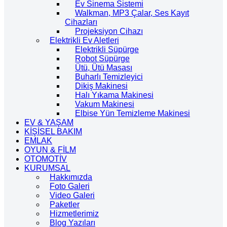
Ev Sinema Sistemi
Walkman, MP3 Çalar, Ses Kayıt
Cihazları
Projeksiyon Cihazı
Elektrikli Ev Aletleri
Elektrikli Süpürge
Robot Süpürge
Ütü, Ütü Masası
Buharlı Temizleyici
Dikiş Makinesi
Halı Yıkama Makinesi
Vakum Makinesi
Elbise Yün Temizleme Makinesi
EV & YAŞAM
KİŞİSEL BAKIM
EMLAK
OYUN & FİLM
OTOMOTİV
KURUMSAL
Hakkımızda
Foto Galeri
Video Galeri
Paketler
Hizmetlerimiz
Blog Yazıları