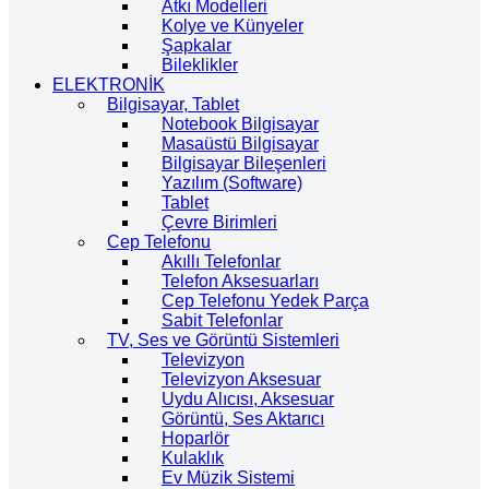
Atkı Modelleri
Kolye ve Künyeler
Şapkalar
Bileklikler
ELEKTRONİK
Bilgisayar, Tablet
Notebook Bilgisayar
Masaüstü Bilgisayar
Bilgisayar Bileşenleri
Yazılım (Software)
Tablet
Çevre Birimleri
Cep Telefonu
Akıllı Telefonlar
Telefon Aksesuarları
Cep Telefonu Yedek Parça
Sabit Telefonlar
TV, Ses ve Görüntü Sistemleri
Televizyon
Televizyon Aksesuar
Uydu Alıcısı, Aksesuar
Görüntü, Ses Aktarıcı
Hoparlör
Kulaklık
Ev Müzik Sistemi