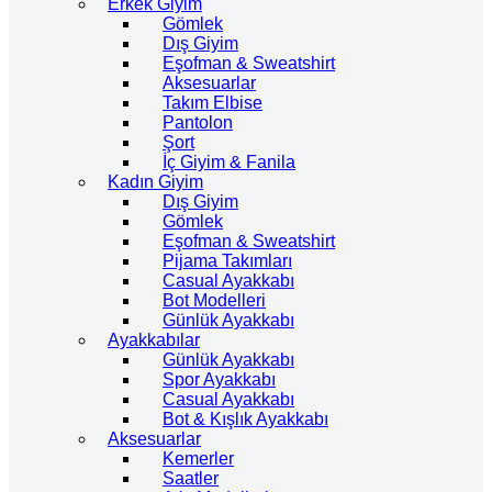
Erkek Giyim
Gömlek
Dış Giyim
Eşofman & Sweatshirt
Aksesuarlar
Takım Elbise
Pantolon
Şort
İç Giyim & Fanila
Kadın Giyim
Dış Giyim
Gömlek
Eşofman & Sweatshirt
Pijama Takımları
Casual Ayakkabı
Bot Modelleri
Günlük Ayakkabı
Ayakkabılar
Günlük Ayakkabı
Spor Ayakkabı
Casual Ayakkabı
Bot & Kışlık Ayakkabı
Aksesuarlar
Kemerler
Saatler