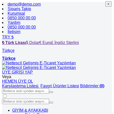
demo@demo.com
×
×
Sipariş Takip
Kurumsal
0850 000 00 00
Yardım
0850 000 00 00
İletişim
TRY ₺
₺ Türk Lirası
$ Dolar
€ Euro
£ İngiliz Sterlini
Türkçe
Türkçe
ÜYE GİRİŞİ YAP
Veya
HEMEN ÜYE OL
Karşılaştırma Listesi
Favori Ürünler Listesi
Bildirimler
(0)
GİYİM & AYAKKABI